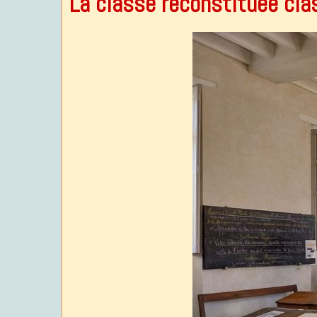
La classe reconstituee cla