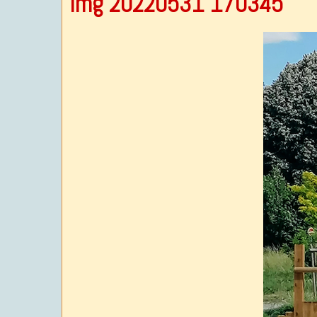
Img 20220531 170345