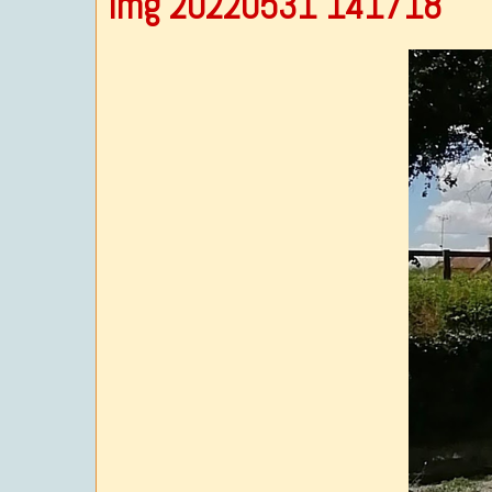
Img 20220531 141718