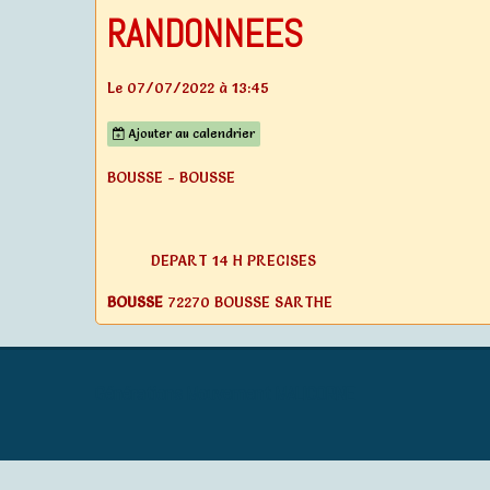
RANDONNEES
Le 07/07/2022
à 13:45
Ajouter au calendrier
BOUSSE - BOUSSE
DEPART 14 H PRECISES
BOUSSE
72270 BOUSSE SARTHE
Générations Mouvement MALICORNE